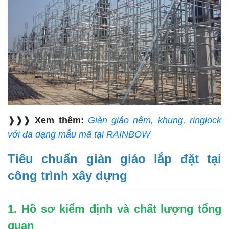
❱❱❱
Xem thêm:
Giàn giáo nêm, khung, ringlock
với đa dạng mẫu mã tại RAINBOW
Tiêu chuẩn giàn giáo lắp đặt tại
công trình xây dựng
1. Hồ sơ kiểm định và chất lượng tổng
quan