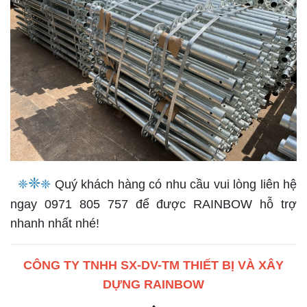
❈
❈
❈
Quý khách hàng có nhu cầu vui lòng liên hệ
ngay 0971 805 757 để được RAINBOW hỗ trợ
nhanh nhất nhé!
CÔNG TY TNHH SX-DV-TM THIẾT BỊ VÀ XÂY
DỰNG RAINBOW