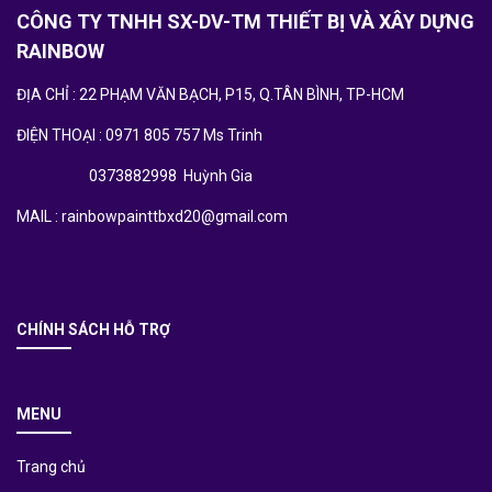
CÔNG TY TNHH SX-DV-TM THIẾT BỊ VÀ XÂY DỰNG
RAINBOW
ĐỊA CHỈ : 22 PHẠM VĂN BẠCH, P15, Q.TÂN BÌNH, TP-HCM
ĐIỆN THOẠI : 0971 805 757 Ms Trinh
0373882998 Huỳnh Gia
MAIL : rainbowpainttbxd20@gmail.com
CHÍNH SÁCH HỖ TRỢ
MENU
Trang chủ