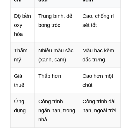
Độ bền
Trung bình, dễ
Cao, chống rỉ
oxy
bong tróc
sét tốt
hóa
Thẩm
Nhiều màu sắc
Màu bạc kẽm
mỹ
(xanh, cam)
đặc trưng
Giá
Thấp hơn
Cao hơn một
thuê
chút
Ứng
Công trình
Công trình dài
dụng
ngắn hạn, trong
hạn, ngoài trời
nhà