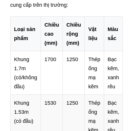
cung cấp trên thị trường:
Chiều
Chiều
Loại sản
Vật
Màu
cao
rộng
phẩm
liệu
sắc
(mm)
(mm)
Khung
1700
1250
Thép
Bạc
1.7m
ống
kẽm,
(có/không
mạ
xanh
đầu)
kẽm
rêu
Khung
1530
1250
Thép
Bạc
1.53m
ống
kẽm,
(có đầu)
mạ
xanh
kẽm
rêu