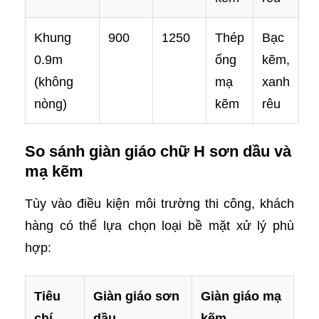
Khung
900
1250
Thép
Bạc
0.9m
ống
kẽm,
(không
mạ
xanh
nòng)
kẽm
rêu
So sánh giàn giáo chữ H sơn dầu và
mạ kẽm
Tùy vào điều kiện môi trường thi công, khách
hàng có thể lựa chọn loại bề mặt xử lý phù
hợp:
Tiêu
Giàn giáo sơn
Giàn giáo mạ
chí
dầu
kẽm