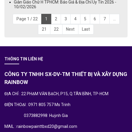
Giàn Giáo Chữ H TPHCM: Báo Giá & Địa Chỉ Uy Tín 2026 -
10/02/2026
Page 1 / 22
1
2
3
4
5
6
7
...
21
22
Next
Last
THÔNG TIN LIÊN HỆ
CÔNG TY TNHH SX-DV-TM THIẾT BỊ VÀ XÂY DỰNG
RAINBOW
ĐỊA CHỈ : 22 PHẠM VĂN BẠCH, P15, Q.TÂN BÌNH, TP-HCM
ĐIỆN THOẠI : 0971 805 757 Ms Trinh
0373882998 Huỳnh Gia
MAIL : rainbowpainttbxd20@gmail.com