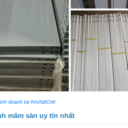
kinh doanh tại RAINBOW
nh mâm sàn uy tín nhất