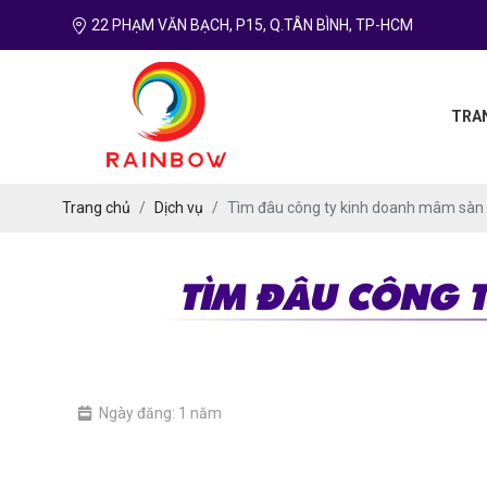
22 PHẠM VĂN BẠCH, P15, Q.TÂN BÌNH, TP-HCM
TRA
Trang chủ
Dịch vụ
Tìm đâu công ty kinh doanh mâm sàn
TÌM ĐÂU CÔNG 
Ngày đăng: 1 năm
công ty kinh doanh mâm sàn uy tín