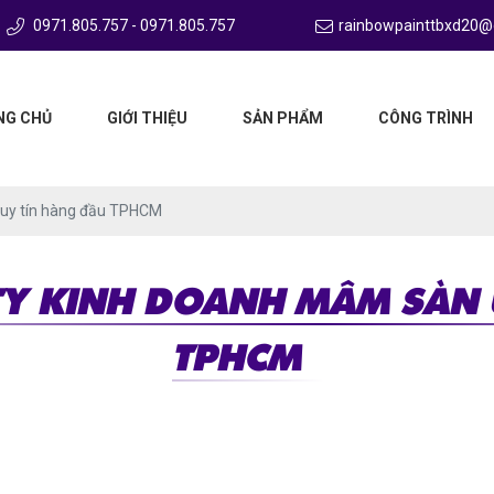
0971.805.757 - 0971.805.757
rainbowpainttbxd20@
NG CHỦ
GIỚI THIỆU
SẢN PHẨM
CÔNG TRÌNH
 uy tín hàng đầu TPHCM
TY KINH DOANH MÂM SÀN 
TPHCM