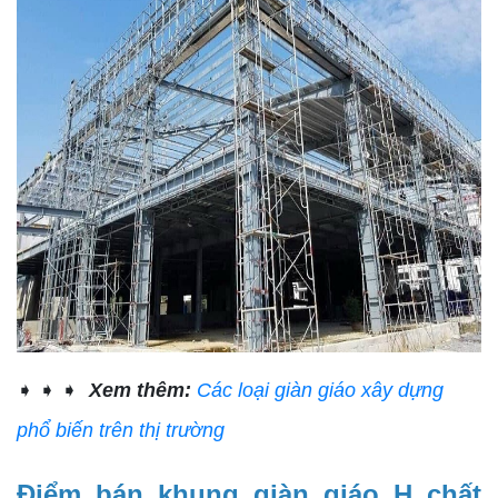
➧ ➧ ➧
Xem thêm:
Các loại giàn giáo xây dựng
phổ biến trên thị trường
Điểm bán khung giàn giáo H chất