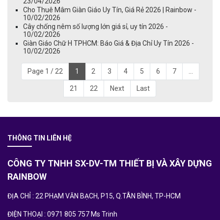
23/04/2026
Cho Thuê Mâm Giàn Giáo Uy Tín, Giá Rẻ 2026 | Rainbow -
10/02/2026
Cây chống nêm số lượng lớn giá sỉ, uy tín 2026 -
10/02/2026
Giàn Giáo Chữ H TPHCM: Báo Giá & Địa Chỉ Uy Tín 2026 -
10/02/2026
Page 1 / 22
1
2
3
4
5
6
7
...
21
22
Next
Last
THÔNG TIN LIÊN HỆ
CÔNG TY TNHH SX-DV-TM THIẾT BỊ VÀ XÂY DỰNG
RAINBOW
ĐỊA CHỈ : 22 PHẠM VĂN BẠCH, P15, Q.TÂN BÌNH, TP-HCM
ĐIỆN THOẠI : 0971 805 757 Ms Trinh