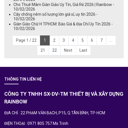
Cho Thuê Mâm Giàn Giáo Uy Tín, Giá Rẻ 2026 | Rainbow -
10/02/2026
Cây chống nêm số lượng lớn giá sỉ, uy tín 2026 -
10/02/2026
Giàn Giáo Chữ H TPHCM: Báo Giá & Địa Chỉ Uy Tín 2026 -
10/02/2026
Page 1 / 22
1
2
3
4
5
6
7
...
21
22
Next
Last
THÔNG TIN LIÊN HỆ
CÔNG TY TNHH SX-DV-TM THIẾT BỊ VÀ XÂY DỰNG
RAINBOW
ĐỊA CHỈ : 22 PHẠM VĂN BẠCH, P15, Q.TÂN BÌNH, TP-HCM
ĐIỆN THOẠI : 0971 805 757 Ms Trinh