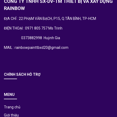
CÔNG TY TNHH SX-DV-TM THIẾT BỊ VÀ XÂY DỰNG
RAINBOW
ĐỊA CHỈ : 22 PHẠM VĂN BẠCH, P15, Q.TÂN BÌNH, TP-HCM
ĐIỆN THOẠI : 0971 805 757 Ms Trinh
0373882998 Huỳnh Gia
MAIL : rainbowpainttbxd20@gmail.com
CHÍNH SÁCH HỖ TRỢ
MENU
Trang chủ
Giới thiệu