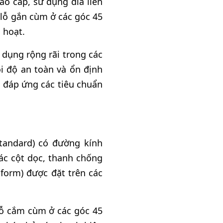
cao cấp, sử dụng đĩa liên
 lỗ gắn cùm ở các góc 45
 hoạt.
 dụng rộng rãi trong các
i độ an toàn và ổn định
 đáp ứng các tiêu chuẩn
standard) có đường kính
các cột dọc, thanh chống
tform) được đặt trên các
lỗ cắm cùm ở các góc 45