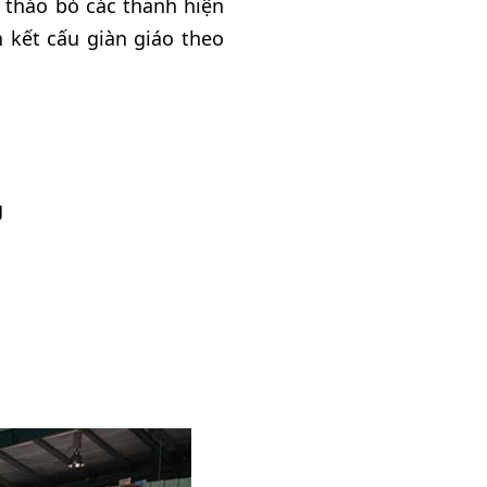
 tháo bỏ các thanh hiện
h kết cấu giàn giáo theo
g