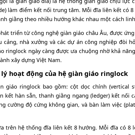
gọi là giàn giáo đĩa) là hệ thống giàn giáo chịu lực 
de) làm điểm kết nối trung tâm. Mỗi đĩa liên kết có 8
anh giằng theo nhiều hướng khác nhau một cách linh
hát triển từ công nghệ giàn giáo châu Âu, được ứng
ầu cảng, nhà xưởng và các dự án công nghiệp đòi hỏ
iáo ringlock ngày càng được ưa chuộng nhờ khả năng
gành xây dựng Việt Nam.
lý hoạt động của hệ giàn giáo ringlock
n giáo ringlock bao gồm: cột dọc chính (vertical 
n kết hàn sẵn, thanh giằng ngang (ledger) kết nối 
ăng cường độ cứng không gian, và bàn làm việc (pla
a trên hệ thống đĩa liên kết 8 hướng. Mỗi đĩa có 8 