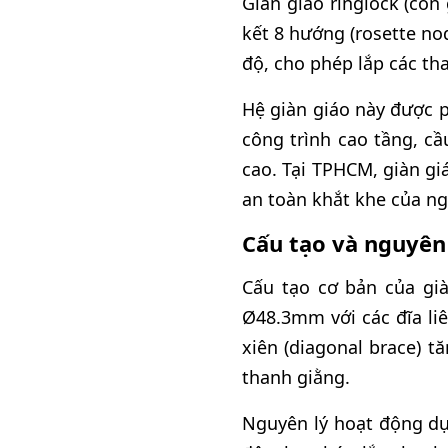
Giàn giáo ringlock (còn 
kết 8 hướng (rosette no
độ, cho phép lắp các th
Hệ giàn giáo này được p
công trình cao tầng, c
cao. Tại TPHCM, giàn g
an toàn khắt khe của n
Cấu tạo và nguyên 
Cấu tạo cơ bản của già
Ø48.3mm với các đĩa liê
xiên (diagonal brace) t
thanh giằng.
Nguyên lý hoạt động dự