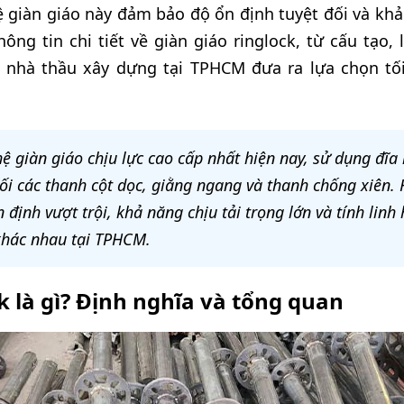
 giàn giáo này đảm bảo độ ổn định tuyệt đối và khả 
ông tin chi tiết về giàn giáo ringlock, từ cấu tạo, 
 nhà thầu xây dựng tại TPHCM đưa ra lựa chọn tố
hệ giàn giáo chịu lực cao cấp nhất hiện nay, sử dụng đĩa
 nối các thanh cột dọc, giằng ngang và thanh chống xiên.
 định vượt trội, khả năng chịu tải trọng lớn và tính linh
 khác nhau tại TPHCM.
k là gì? Định nghĩa và tổng quan