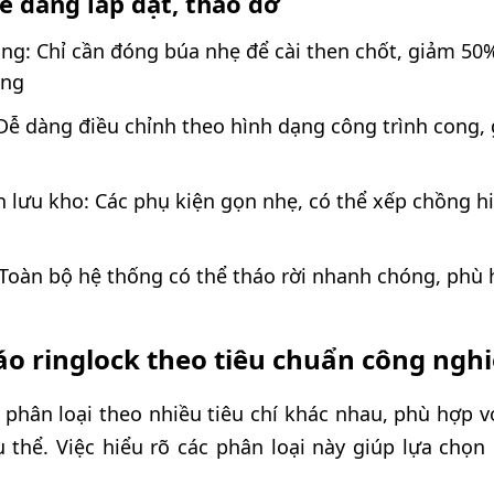
dễ dàng lắp đặt, tháo dỡ
g: Chỉ cần đóng búa nhẹ để cài then chốt, giảm 50% 
ống
Dễ dàng điều chỉnh theo hình dạng công trình cong,
n lưu kho: Các phụ kiện gọn nhẹ, có thể xếp chồng h
 Toàn bộ hệ thống có thể tháo rời nhanh chóng, phù 
iáo ringlock theo tiêu chuẩn công ngh
 phân loại theo nhiều tiêu chí khác nhau, phù hợp v
ụ thể. Việc hiểu rõ các phân loại này giúp lựa chọn