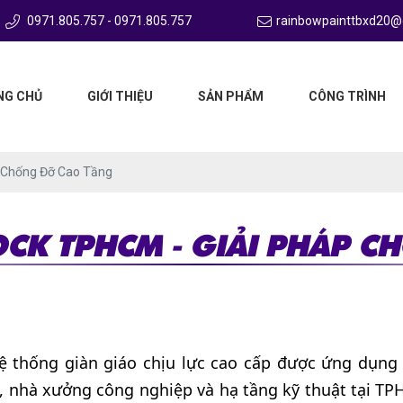
0971.805.757 - 0971.805.757
rainbowpainttbxd20@
NG CHỦ
GIỚI THIỆU
SẢN PHẨM
CÔNG TRÌNH
p Chống Đỡ Cao Tầng
CK TPHCM - GIẢI PHÁP 
ệ thống giàn giáo chịu lực cao cấp được ứng dụng 
, nhà xưởng công nghiệp và hạ tầng kỹ thuật tại TPHC