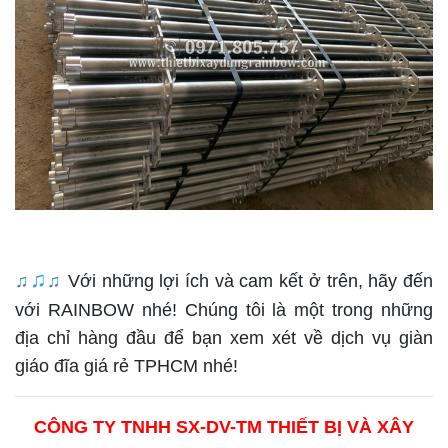
♫
♫
♫
Với những lợi ích và cam kết ở trên, hãy đến
với RAINBOW nhé! Chúng tôi là một trong những
địa chỉ hàng đầu để bạn xem xét về dịch vụ giàn
giáo đĩa giá rẻ TPHCM nhé!
CÔNG TY TNHH SX-DV-TM THIẾT BỊ VÀ XÂY