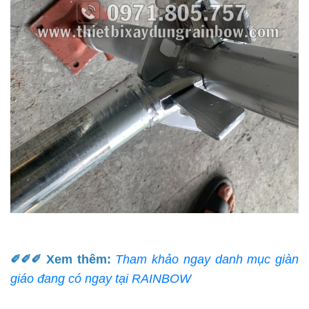
✐✐✐
Xem thêm:
Tham khảo ngay danh mục giàn
giáo đang có ngay tại RAINBOW