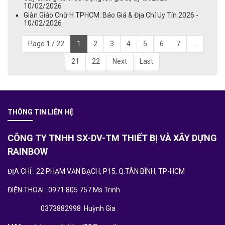
10/02/2026
Giàn Giáo Chữ H TPHCM: Báo Giá & Địa Chỉ Uy Tín 2026 -
10/02/2026
Page 1 / 22
1
2
3
4
5
6
7
...
21
22
Next
Last
THÔNG TIN LIÊN HỆ
CÔNG TY TNHH SX-DV-TM THIẾT BỊ VÀ XÂY DỰNG
RAINBOW
ĐỊA CHỈ : 22 PHẠM VĂN BẠCH, P15, Q.TÂN BÌNH, TP-HCM
ĐIỆN THOẠI : 0971 805 757 Ms Trinh
0373882998 Huỳnh Gia