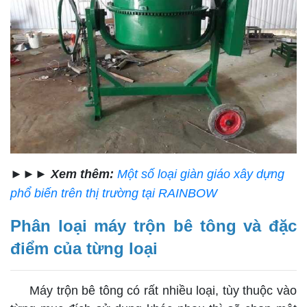
►►►
Xem thêm:
Một số loại giàn giáo xây dựng
phổ biến trên thị trường tại RAINBOW
Phân loại máy trộn bê tông và đặc
điểm của từng loại
Máy trộn bê tông có rất nhiều loại, tùy thuộc vào