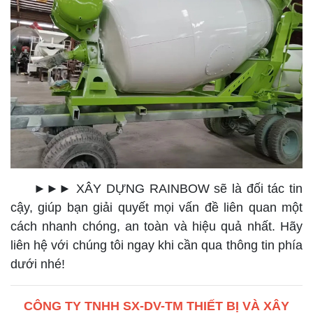
►►► XÂY DỰNG RAINBOW sẽ là đối tác tin
cậy, giúp bạn giải quyết mọi vấn đề liên quan một
cách nhanh chóng, an toàn và hiệu quả nhất. Hãy
liên hệ với chúng tôi ngay khi cần qua thông tin phía
dưới nhé!
CÔNG TY TNHH SX-DV-TM THIẾT BỊ VÀ XÂY