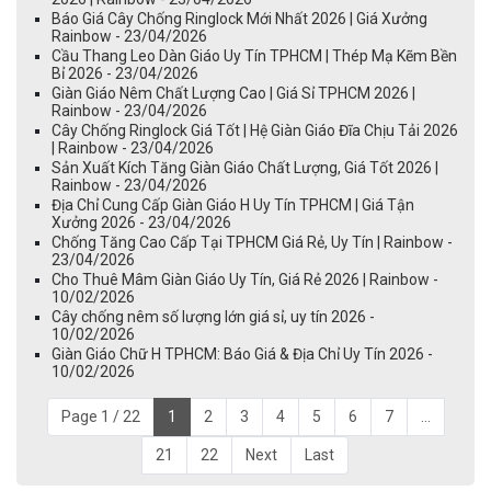
Báo Giá Cây Chống Ringlock Mới Nhất 2026 | Giá Xưởng
Rainbow - 23/04/2026
Cầu Thang Leo Dàn Giáo Uy Tín TPHCM | Thép Mạ Kẽm Bền
Bỉ 2026 - 23/04/2026
Giàn Giáo Nêm Chất Lượng Cao | Giá Sỉ TPHCM 2026 |
Rainbow - 23/04/2026
Cây Chống Ringlock Giá Tốt | Hệ Giàn Giáo Đĩa Chịu Tải 2026
| Rainbow - 23/04/2026
Sản Xuất Kích Tăng Giàn Giáo Chất Lượng, Giá Tốt 2026 |
Rainbow - 23/04/2026
Địa Chỉ Cung Cấp Giàn Giáo H Uy Tín TPHCM | Giá Tận
Xưởng 2026 - 23/04/2026
Chống Tăng Cao Cấp Tại TPHCM Giá Rẻ, Uy Tín | Rainbow -
23/04/2026
Cho Thuê Mâm Giàn Giáo Uy Tín, Giá Rẻ 2026 | Rainbow -
10/02/2026
Cây chống nêm số lượng lớn giá sỉ, uy tín 2026 -
10/02/2026
Giàn Giáo Chữ H TPHCM: Báo Giá & Địa Chỉ Uy Tín 2026 -
10/02/2026
Page 1 / 22
1
2
3
4
5
6
7
...
21
22
Next
Last