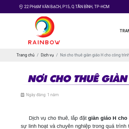
22 PHẠM VĂN BẠCH, P15, Q.TÂN BÌNH, TP-HCM
TRA
Trang chủ
Dịch vụ
Nơi cho thuê giàn giáo H cho công trình 
NƠI CHO THUÊ GIÀN 
Ngày đăng: 1 năm
Giàn giáo H cho công trình nhỏ
Dịch vụ cho thuê, lắp đặt
giàn giáo H cho 
sự linh hoạt và chuyên nghiệp trong quá trình 