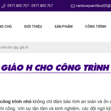
0971.805.757 - 0971.805.757
rainbowpainttbxd20@
NG CHỦ
GIỚI THIỆU
SẢN PHẨM
CÔNG TRÌNH
nhỏ tin cậy, giá rẻ
GIÁO H CHO CÔNG TRÌNH 
công trình nhỏ
không chỉ đảm bảo tính an toàn và ổn 
thi công. Với sự tận tâm và kinh nghiệm, các đội ngũ k