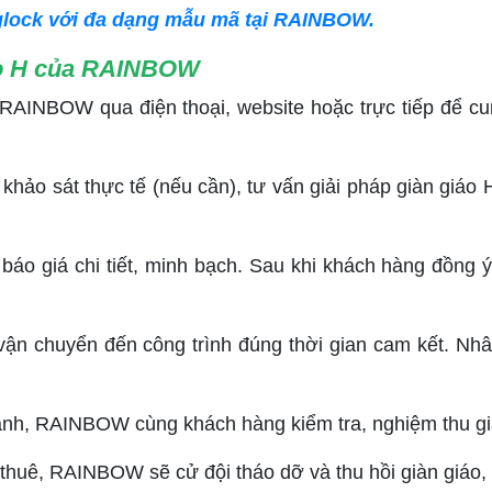
nglock với đa dạng mẫu mã tại RAINBOW.
iáo H của RAINBOW
RAINBOW qua điện thoại, website hoặc trực tiếp để cun
khảo sát thực tế (nếu cần), tư vấn giải pháp giàn giáo 
o giá chi tiết, minh bạch. Sau khi khách hàng đồng ý,
ận chuyển đến công trình đúng thời gian cam kết. Nhân
nh, RAINBOW cùng khách hàng kiểm tra, nghiệm thu già
an thuê, RAINBOW sẽ cử đội tháo dỡ và thu hồi giàn giá