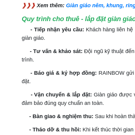
❱❱❱
Xem thêm:
Giàn giáo nêm, khung, ri
Quy trình cho thuê - lắp đặt giàn g
- Tiếp nhận yêu cầu:
Khách hàng liên hệ 
giàn giáo.
- Tư vấn & khảo sát:
Đội ngũ kỹ thuật đến 
trình.
- Báo giá & ký hợp đồng:
RAINBOW gửi bá
đặt.
- Vận chuyển & lắp đặt:
Giàn giáo được v
đảm bảo đúng quy chuẩn an toàn.
- Bàn giao & nghiệm thu:
Sau khi hoàn thà
- Tháo dỡ & thu hồi:
Khi kết thúc thời gi