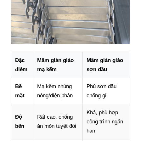
Đặc
Mâm giàn giáo
Mâm giàn giáo
điểm
mạ kẽm
sơn dầu
Bề
Mạ kẽm nhúng
Phủ sơn dầu
mặt
nóng/điện phân
chống gỉ
Khá, phù hợp
Độ
Rất cao, chống
công trình ngắn
bền
ăn mòn tuyệt đối
hạn