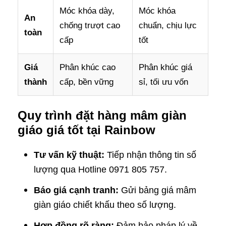
Móc khóa dày,
Móc khóa
An
chống trượt cao
chuẩn, chịu lực
toàn
cấp
tốt
Giá
Phân khúc cao
Phân khúc giá
thành
cấp, bền vững
sỉ, tối ưu vốn
Quy trình đặt hàng mâm giàn
giáo giá tốt tại Rainbow
Tư vấn kỹ thuật:
Tiếp nhận thông tin số
lượng qua Hotline 0971 805 757.
Báo giá cạnh tranh:
Gửi bảng giá mâm
giàn giáo chiết khấu theo số lượng.
Hợp đồng rõ ràng:
Đảm bảo pháp lý về