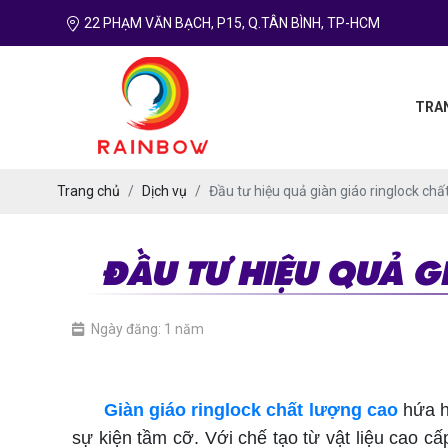
22 PHẠM VĂN BẠCH, P15, Q.TÂN BÌNH, TP-HCM
TRA
Trang chủ
Dịch vụ
Đầu tư hiệu quả giàn giáo ringlock chấ
ĐẦU TƯ HIỆU QUẢ G
Ngày đăng: 1 năm
giàn giáo ringlock chất lượng cao
Giàn giáo ringlock chất lượng cao
hứa h
sự kiện tầm cỡ. Với chế tạo từ vật liệu cao cấ