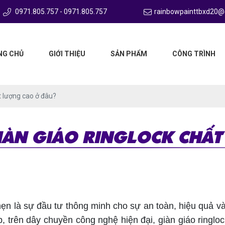
0971.805.757 - 0971.805.757
rainbowpainttbxd20@
NG CHỦ
GIỚI THIỆU
SẢN PHẨM
CÔNG TRÌNH
t lượng cao ở đâu?
IÀN GIÁO RINGLOCK CHẤ
ẹn là sự đầu tư thông minh cho sự an toàn, hiệu quả v
p, trên dây chuyền công nghệ hiện đại, giàn giáo ringl