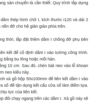
ng sàn chuyển là cần thiết. Quy trình lắp dựng
ầm thép hình chữ I, kích thước I120 và dài 2
 nền đỡ cho hệ giàn giáo phía trên.
ng thời, lắp đặt thêm dầm I chống đỡ phụ bên
iên kết để cố định dầm I vào tường công trình.
ng bằng bu lông hoặc mối hàn.
oảng 10 cm. Sau đó, chèn bát neo vào lỗ khoan
ểm neo kiểu này.
hanh xà gồ hộp 50x100mm để liên kết dầm I vào
a sổ để tận dụng kết cấu cửa sổ làm điểm tựa.
ịu lực của liên kết.
p đôi chạy ngang trên các dầm I. Xà gồ này sẽ