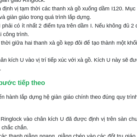
giàn giáo Ringlock.
định vị tạm thời các thanh xà gồ xuống dầm I120. Mục đí
à giàn giáo trong quá trình lắp dựng.
phải có ít nhất 2 điểm tựa trên dầm I. Nếu không đủ 2 đ
i công trình.
 thời giữa hai thanh xà gồ kẹp đôi để tạo thành một kh
n kích U vào vị trí tiếp xúc với xà gồ. Kích U này sẽ đ
.
 bước tiếp theo
 hành lắp dựng hệ giàn giáo chính theo đúng quy trìn
 Ringlock vào chân kích U đã được định vị trên sàn c
 chắc chắn.
ác thanh giằng ngang, giằng chéo vào các đốt trụ giáo