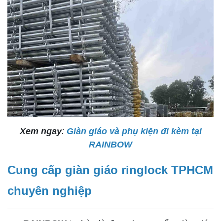
Xem ngay
:
Giàn giáo và phụ kiện đi kèm tại
RAINBOW
Cung cấp giàn giáo ringlock TPHCM
chuyên nghiệp