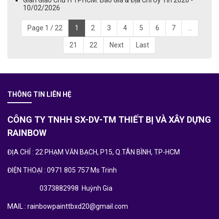
Giàn Giáo Chữ H TPHCM: Báo Giá & Địa Chỉ Uy Tín 2026 -
10/02/2026
Page 1 / 22
1
2
3
4
5
6
7
...
21
22
Next
Last
THÔNG TIN LIÊN HỆ
CÔNG TY TNHH SX-DV-TM THIẾT BỊ VÀ XÂY DỰNG
RAINBOW
ĐỊA CHỈ : 22 PHẠM VĂN BẠCH, P15, Q.TÂN BÌNH, TP-HCM
ĐIỆN THOẠI : 0971 805 757 Ms Trinh
0373882998 Huỳnh Gia
MAIL : rainbowpainttbxd20@gmail.com