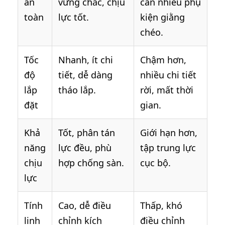
an
vững chắc, chịu
cần nhiều phụ
toàn
lực tốt.
kiện giằng
chéo.
Tốc
Nhanh, ít chi
Chậm hơn,
độ
tiết, dễ dàng
nhiều chi tiết
lắp
tháo lắp.
rời, mất thời
đặt
gian.
Khả
Tốt, phân tán
Giới hạn hơn,
năng
lực đều, phù
tập trung lực
chịu
hợp chống sàn.
cục bộ.
lực
Tính
Cao, dễ điều
Thấp, khó
linh
chỉnh kích
điều chỉnh