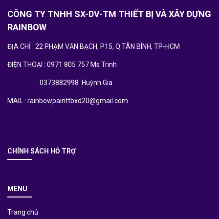
CÔNG TY TNHH SX-DV-TM THIẾT BỊ VÀ XÂY DỰNG
RAINBOW
ĐỊA CHỈ : 22 PHẠM VĂN BẠCH, P15, Q.TÂN BÌNH, TP-HCM
ĐIỆN THOẠI : 0971 805 757 Ms Trinh
0373882998 Huỳnh Gia
MAIL : rainbowpainttbxd20@gmail.com
CHÍNH SÁCH HỖ TRỢ
MENU
Trang chủ