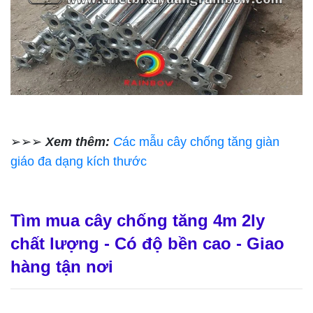
➢➢➢
Xem thêm:
C
ác mẫu cây chống tăng giàn
giáo đa dạng kích thước
Tìm mua cây chống tăng 4m 2ly
chất lượng - Có độ bền cao - Giao
hàng tận nơi