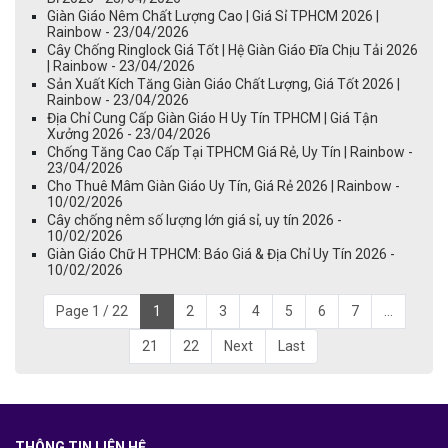
Giàn Giáo Nêm Chất Lượng Cao | Giá Sỉ TPHCM 2026 |
Rainbow - 23/04/2026
Cây Chống Ringlock Giá Tốt | Hệ Giàn Giáo Đĩa Chịu Tải 2026
| Rainbow - 23/04/2026
Sản Xuất Kích Tăng Giàn Giáo Chất Lượng, Giá Tốt 2026 |
Rainbow - 23/04/2026
Địa Chỉ Cung Cấp Giàn Giáo H Uy Tín TPHCM | Giá Tận
Xưởng 2026 - 23/04/2026
Chống Tăng Cao Cấp Tại TPHCM Giá Rẻ, Uy Tín | Rainbow -
23/04/2026
Cho Thuê Mâm Giàn Giáo Uy Tín, Giá Rẻ 2026 | Rainbow -
10/02/2026
Cây chống nêm số lượng lớn giá sỉ, uy tín 2026 -
10/02/2026
Giàn Giáo Chữ H TPHCM: Báo Giá & Địa Chỉ Uy Tín 2026 -
10/02/2026
Page 1 / 22
1
2
3
4
5
6
7
...
21
22
Next
Last
THÔNG TIN LIÊN HỆ