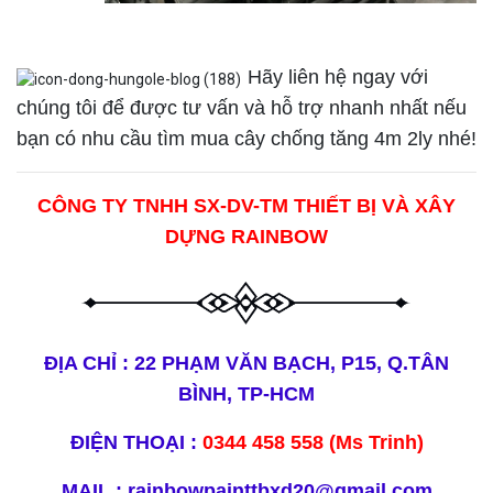
Hãy liên hệ ngay với
chúng tôi để được tư vấn và hỗ trợ nhanh nhất nếu
bạn có nhu cầu tìm mua cây chống tăng 4m 2ly nhé!
CÔNG TY TNHH SX-DV-TM THIẾT BỊ VÀ XÂY
DỰNG RAINBOW
ĐỊA CHỈ : 22 PHẠM VĂN BẠCH, P15, Q.TÂN
BÌNH, TP-HCM
ĐIỆN THOẠI :
0344 458 558 (Ms Trinh)
MAIL : rainbowpainttbxd20@gmail.com