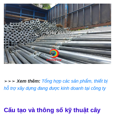
➢➢➢
Xem thêm:
Tổng hợp các sản phẩm, thiết bị
hỗ trợ xây dựng đang được kinh doanh tại công ty
Cấu tạo và thông số kỹ thuật cây