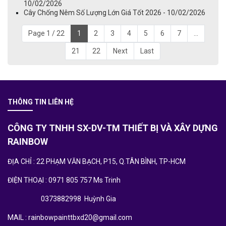
10/02/2026
Cây Chống Nêm Số Lượng Lớn Giá Tốt 2026 - 10/02/2026
Page 1 / 22
1
2
3
4
5
6
7
...
21
22
Next
Last
THÔNG TIN LIÊN HỆ
CÔNG TY TNHH SX-DV-TM THIẾT BỊ VÀ XÂY DỰNG
RAINBOW
ĐỊA CHỈ : 22 PHẠM VĂN BẠCH, P15, Q.TÂN BÌNH, TP-HCM
ĐIỆN THOẠI : 0971 805 757 Ms Trinh
0373882998 Huỳnh Gia
MAIL : rainbowpainttbxd20@gmail.com