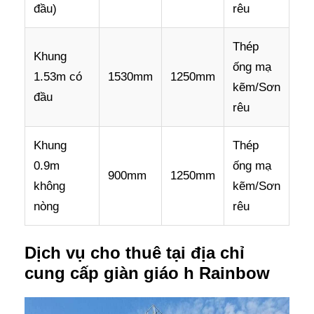
đầu)
rêu
Thép
Khung
ống mạ
1.53m có
1530mm
1250mm
kẽm/Sơn
đầu
rêu
Khung
Thép
0.9m
ống mạ
900mm
1250mm
không
kẽm/Sơn
nòng
rêu
Dịch vụ cho thuê tại địa chỉ
cung cấp giàn giáo h Rainbow