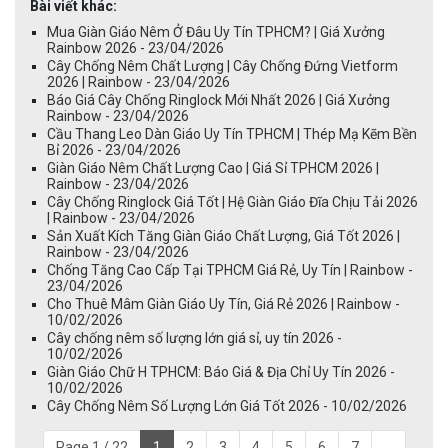
Bài viết khác:
Mua Giàn Giáo Nêm Ở Đâu Uy Tín TPHCM? | Giá Xưởng
Rainbow 2026 - 23/04/2026
Cây Chống Nêm Chất Lượng | Cây Chống Đứng Vietform
2026 | Rainbow - 23/04/2026
Báo Giá Cây Chống Ringlock Mới Nhất 2026 | Giá Xưởng
Rainbow - 23/04/2026
Cầu Thang Leo Dàn Giáo Uy Tín TPHCM | Thép Mạ Kẽm Bền
Bỉ 2026 - 23/04/2026
Giàn Giáo Nêm Chất Lượng Cao | Giá Sỉ TPHCM 2026 |
Rainbow - 23/04/2026
Cây Chống Ringlock Giá Tốt | Hệ Giàn Giáo Đĩa Chịu Tải 2026
| Rainbow - 23/04/2026
Sản Xuất Kích Tăng Giàn Giáo Chất Lượng, Giá Tốt 2026 |
Rainbow - 23/04/2026
Chống Tăng Cao Cấp Tại TPHCM Giá Rẻ, Uy Tín | Rainbow -
23/04/2026
Cho Thuê Mâm Giàn Giáo Uy Tín, Giá Rẻ 2026 | Rainbow -
10/02/2026
Cây chống nêm số lượng lớn giá sỉ, uy tín 2026 -
10/02/2026
Giàn Giáo Chữ H TPHCM: Báo Giá & Địa Chỉ Uy Tín 2026 -
10/02/2026
Cây Chống Nêm Số Lượng Lớn Giá Tốt 2026 - 10/02/2026
Page 1 / 22
1
2
3
4
5
6
7
...