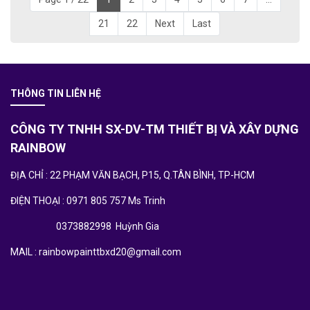
21
22
Next
Last
THÔNG TIN LIÊN HỆ
CÔNG TY TNHH SX-DV-TM THIẾT BỊ VÀ XÂY DỰNG
RAINBOW
ĐỊA CHỈ : 22 PHẠM VĂN BẠCH, P15, Q.TÂN BÌNH, TP-HCM
ĐIỆN THOẠI : 0971 805 757 Ms Trinh
0373882998 Huỳnh Gia
MAIL : rainbowpainttbxd20@gmail.com