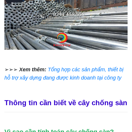
➢➢➢
Xem thêm:
Tổng hợp các sản phẩm, thiết bị
hỗ trợ xây dựng đang được kinh doanh tại công ty
Thông tin cần biết về cây chống sàn
Vì sao cần tính toán cây chống sàn?