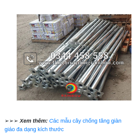
➢➢➢
Xem thêm:
C
ác mẫu cây chống tăng giàn
giáo đa dạng kích thước