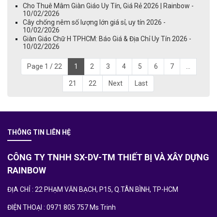
Cho Thuê Mâm Giàn Giáo Uy Tín, Giá Rẻ 2026 | Rainbow -
10/02/2026
Cây chống nêm số lượng lớn giá sỉ, uy tín 2026 -
10/02/2026
Giàn Giáo Chữ H TPHCM: Báo Giá & Địa Chỉ Uy Tín 2026 -
10/02/2026
Page 1 / 22
1
2
3
4
5
6
7
...
21
22
Next
Last
THÔNG TIN LIÊN HỆ
CÔNG TY TNHH SX-DV-TM THIẾT BỊ VÀ XÂY DỰNG
RAINBOW
ĐỊA CHỈ : 22 PHẠM VĂN BẠCH, P15, Q.TÂN BÌNH, TP-HCM
ĐIỆN THOẠI : 0971 805 757 Ms Trinh