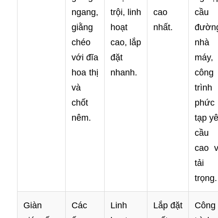
ngang,
trội, linh
cao
cầu
giằng
hoạt
nhất.
đườn
chéo
cao, lắp
nhà
với đĩa
đặt
máy,
hoa thị
nhanh.
công
và
trình
chốt
phức
nêm.
tạp y
cầu
cao 
tải
trọng.
Giàn
Các
Linh
Lắp đặt
Công