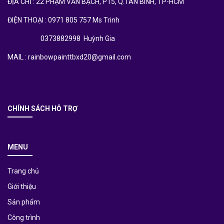
ĐỊA CHỈ : 22 PHẠM VĂN BẠCH, P15, Q.TÂN BÌNH, TP-HCM
ĐIỆN THOẠI : 0971 805 757 Ms Trinh
0373882998 Huỳnh Gia
MAIL : rainbowpainttbxd20@gmail.com
CHÍNH SÁCH HỖ TRỢ
MENU
Trang chủ
Giới thiệu
Sản phẩm
Công trình