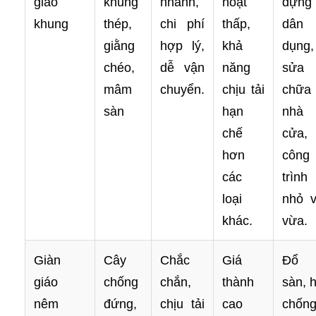
giáo
khung
nhanh,
hoạt
dựng
khung
thép,
chi phí
thấp,
dân
giằng
hợp lý,
khả
dụng,
chéo,
dễ vận
năng
sửa
mâm
chuyển.
chịu tải
chữa
sàn
hạn
nhà
chế
cửa,
hơn
công
các
trình
loại
nhỏ 
khác.
vừa.
Giàn
Cây
Chắc
Giá
Đổ
giáo
chống
chắn,
thành
sàn, 
nêm
đứng,
chịu tải
cao
chốn