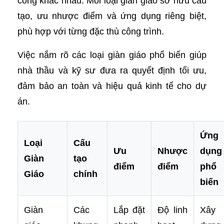
công khác nhau. Mỗi loại giàn giáo sở hữu cấu
tạo, ưu nhược điểm và ứng dụng riêng biệt,
phù hợp với từng đặc thù công trình.
Việc nắm rõ các loại giàn giáo phổ biến giúp
nhà thầu và kỹ sư đưa ra quyết định tối ưu,
đảm bảo an toàn và hiệu quả kinh tế cho dự
án.
Ứng
Loại
Cấu
Ưu
Nhược
dụng
Giàn
tạo
điểm
điểm
phổ
Giáo
chính
biến
Giàn
Các
Lắp đặt
Độ linh
Xây