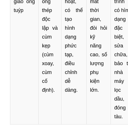
giáo ống
ống
hoạt,
mất
trình
tuýp
thép
có thể
thời
có hì
độc
tạo
gian,
dạng
lập và
hình
đòi hỏi
đặc
cùm
dạng
kỹ
biệt,
kẹp
phức
năng
sửa
(cùm
tạp,
cao, số
chữa,
xoay,
điều
lượng
bảo t
cùm
chỉnh
phụ
nhà
cố
dễ
kiện
máy
định).
dàng.
lớn.
lọc
dầu,
đóng
tàu.