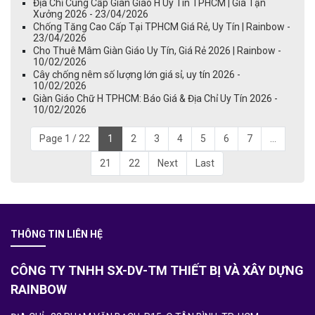
Địa Chỉ Cung Cấp Giàn Giáo H Uy Tín TPHCM | Giá Tận
Xưởng 2026 - 23/04/2026
Chống Tăng Cao Cấp Tại TPHCM Giá Rẻ, Uy Tín | Rainbow -
23/04/2026
Cho Thuê Mâm Giàn Giáo Uy Tín, Giá Rẻ 2026 | Rainbow -
10/02/2026
Cây chống nêm số lượng lớn giá sỉ, uy tín 2026 -
10/02/2026
Giàn Giáo Chữ H TPHCM: Báo Giá & Địa Chỉ Uy Tín 2026 -
10/02/2026
Page 1 / 22
1
2
3
4
5
6
7
...
21
22
Next
Last
THÔNG TIN LIÊN HỆ
CÔNG TY TNHH SX-DV-TM THIẾT BỊ VÀ XÂY DỰNG
RAINBOW