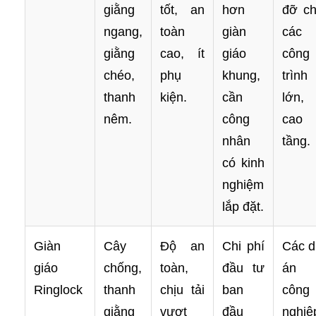
giằng
tốt, an
hơn
đỡ c
ngang,
toàn
giàn
các
giằng
cao, ít
giáo
công
chéo,
phụ
khung,
trình
thanh
kiện.
cần
lớn,
nêm.
công
cao
nhân
tầng.
có kinh
nghiệm
lắp đặt.
Giàn
Cây
Độ an
Chi phí
Các 
giáo
chống,
toàn,
đầu tư
án
Ringlock
thanh
chịu tải
ban
công
giằng
vượt
đầu
nghiệ