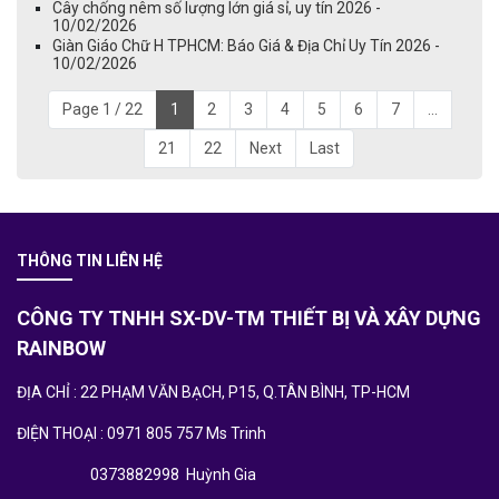
Cây chống nêm số lượng lớn giá sỉ, uy tín 2026 -
10/02/2026
Giàn Giáo Chữ H TPHCM: Báo Giá & Địa Chỉ Uy Tín 2026 -
10/02/2026
Page 1 / 22
1
2
3
4
5
6
7
...
21
22
Next
Last
THÔNG TIN LIÊN HỆ
CÔNG TY TNHH SX-DV-TM THIẾT BỊ VÀ XÂY DỰNG
RAINBOW
ĐỊA CHỈ : 22 PHẠM VĂN BẠCH, P15, Q.TÂN BÌNH, TP-HCM
ĐIỆN THOẠI : 0971 805 757 Ms Trinh
0373882998 Huỳnh Gia