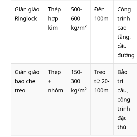
Giàn giáo
Thép
500-
Đến
Công
Ringlock
hợp
600
100m
trình
kim
kg/m²
cao
tầng,
cầu
đường
Giàn giáo
Thép
150-
Treo
Bảo
bao che
+
300
từ 20-
trì
treo
nhôm
kg/m²
100m
cầu,
công
trình
đặc
thù