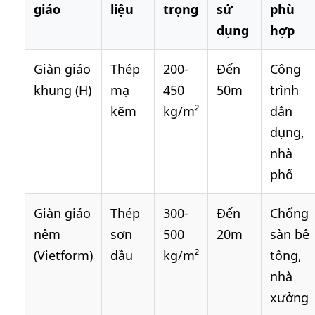
giáo
liệu
trọng
sử
phù
dụng
hợp
Giàn giáo
Thép
200-
Đến
Công
khung (H)
mạ
450
50m
trình
kẽm
kg/m²
dân
dụng,
nhà
phố
Giàn giáo
Thép
300-
Đến
Chống
nêm
sơn
500
20m
sàn bê
(Vietform)
dầu
kg/m²
tông,
nhà
xưởng