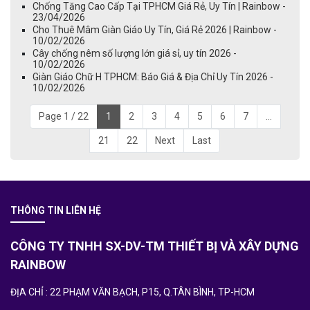
Chống Tăng Cao Cấp Tại TPHCM Giá Rẻ, Uy Tín | Rainbow -
23/04/2026
Cho Thuê Mâm Giàn Giáo Uy Tín, Giá Rẻ 2026 | Rainbow -
10/02/2026
Cây chống nêm số lượng lớn giá sỉ, uy tín 2026 -
10/02/2026
Giàn Giáo Chữ H TPHCM: Báo Giá & Địa Chỉ Uy Tín 2026 -
10/02/2026
Page 1 / 22
1
2
3
4
5
6
7
...
21
22
Next
Last
THÔNG TIN LIÊN HỆ
CÔNG TY TNHH SX-DV-TM THIẾT BỊ VÀ XÂY DỰNG
RAINBOW
ĐỊA CHỈ : 22 PHẠM VĂN BẠCH, P15, Q.TÂN BÌNH, TP-HCM