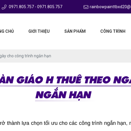
0971.805.757 - 0971.805.757
rainbowpainttbxd20@
NG CHỦ
GIỚI THIỆU
SẢN PHẨM
CÔNG TRÌNH
ngày cho công trình ngắn hạn
IÀN GIÁO H THUÊ THEO N
NGẮN HẠN
trở thành lựa chọn tối ưu cho các công trình ngắn hạn, m