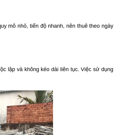
uy mô nhỏ, tiến độ nhanh, nên thuê theo ngày 
Thông thường, trong một dự án xây dựng lớn có thể có những hạng mục công việc trên cao diễn ra độc lập và không kéo dài liên tục. Việc sử dụng 