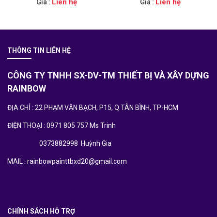
Liên hệ
Liên hệ
Giá :
Giá :
THÔNG TIN LIÊN HỆ
CÔNG TY TNHH SX-DV-TM THIẾT BỊ VÀ XÂY DỰNG
RAINBOW
ĐỊA CHỈ : 22 PHẠM VĂN BẠCH, P15, Q.TÂN BÌNH, TP-HCM
ĐIỆN THOẠI : 0971 805 757 Ms Trinh
0373882998 Huỳnh Gia
MAIL : rainbowpainttbxd20@gmail.com
CHÍNH SÁCH HỖ TRỢ