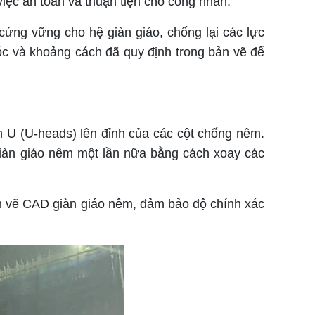
việc an toàn và thuận tiện cho công nhân.
ng vững cho hệ giàn giáo, chống lại các lực
óc và khoảng cách đã quy định trong bản vẽ để
h U (U-heads) lên đỉnh của các cột chống nêm.
giàn giáo nêm một lần nữa bằng cách xoay các
n vẽ CAD giàn giáo nêm, đảm bảo độ chính xác