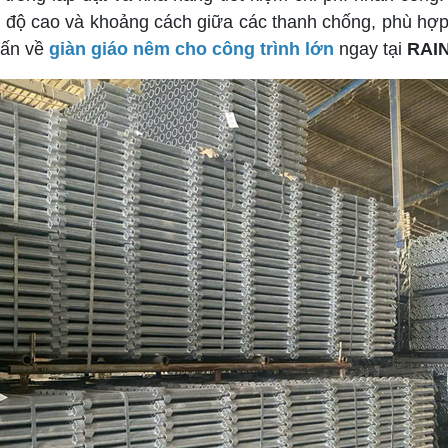
h độ cao và khoảng cách giữa các thanh chống, phù hợp 
vấn về
giàn giáo nêm cho công trình lớn
ngay tại
RAI