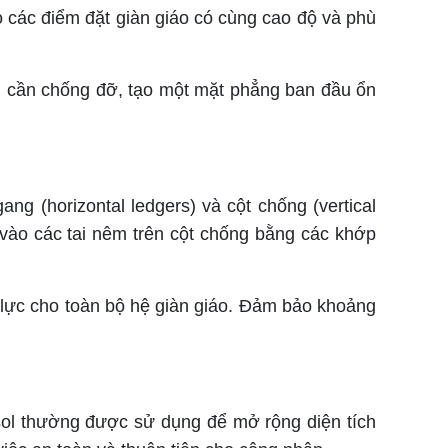
o các điểm đặt giàn giáo có cùng cao độ và phù
n cần chống đỡ, tạo một mặt phẳng ban đầu ổn
g (horizontal ledgers) và cột chống (vertical
 vào các tai nêm trên cột chống bằng các khớp
lực cho toàn bộ hệ giàn giáo. Đảm bảo khoảng
sol thường được sử dụng để mở rộng diện tích