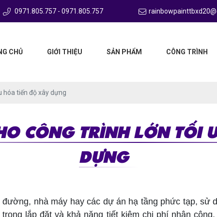
0971.805.757 - 0971.805.757
rainbowpainttbxd20@
NG CHỦ
GIỚI THIỆU
SẢN PHẨM
CÔNG TRÌNH
u hóa tiến độ xây dựng
HO CÔNG TRÌNH LỚN TỐI Ư
DỰNG
đường, nhà máy hay các dự án hạ tầng phức tạp, sử d
t trong lắp đặt và khả năng tiết kiệm chi phí nhân côn