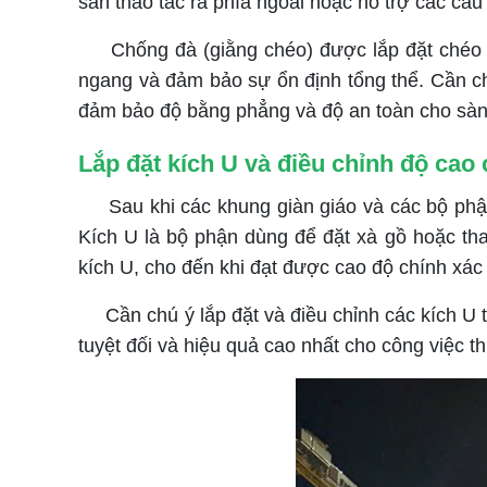
sàn thao tác ra phía ngoài hoặc hỗ trợ các cấu
Chống đà (giằng chéo) được lắp đặt chéo gi
ngang và đảm bảo sự ổn định tổng thể. Cần ch
đảm bảo độ bằng phẳng và độ an toàn cho sàn 
Lắp đặt kích U và điều chỉnh độ cao
Sau khi các khung giàn giáo và các bộ phận h
Kích U là bộ phận dùng để đặt xà gồ hoặc th
kích U, cho đến khi đạt được cao độ chính xác 
Cần chú ý lắp đặt và điều chỉnh các kích U 
tuyệt đối và hiệu quả cao nhất cho công việc thi