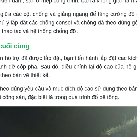
 kiện dầm, sàn ở mép công trình, tạo ra không gian làm 
ữa các cột chống và giằng ngang để tăng cường độ cứ
ú ý lắp đặt các chống consol và chống đà theo đúng g
thao tác và hệ thống chống đỡ.
 cuối cùng
ỗ trợ đã được lắp đặt, bạn tiến hành lắp đặt các kíc
anh đỡ cốp pha. Sau đó, điều chỉnh lại độ cao của hệ 
theo bản vẽ thiết kế.
theo đúng yêu cầu và mục đích độ cao sử dụng theo bả
 công sàn, đặc biệt là trong quá trình đổ bê tông.