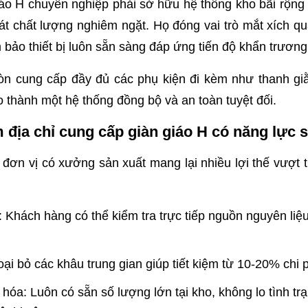
áo H chuyên nghiệp phải sở hữu hệ thống kho bãi rộng 
oát chất lượng nghiêm ngặt. Họ đóng vai trò mắt xích qu
bảo thiết bị luôn sẵn sàng đáp ứng tiến độ khẩn trương
 còn cung cấp đầy đủ các phụ kiện đi kèm như thanh g
ạo thành một hệ thống đồng bộ và an toàn tuyệt đối.
m địa chỉ cung cấp giàn giáo H có năng lực 
i đơn vị có xưởng sản xuất mang lại nhiều lợi thế vượt 
 Khách hàng có thể kiểm tra trực tiếp nguồn nguyên liệu
i bỏ các khâu trung gian giúp tiết kiệm từ 10-20% chi ph
hóa: Luôn có sẵn số lượng lớn tại kho, không lo tình t