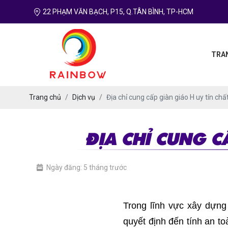
22 PHẠM VĂN BẠCH, P15, Q.TÂN BÌNH, TP-HCM
TRA
Trang chủ
Dịch vụ
Địa chỉ cung cấp giàn giáo H uy tín ch
ĐỊA CHỈ CUNG C
Ngày đăng: 5 tháng trước
Trong lĩnh vực xây dựng
quyết định đến tính an to