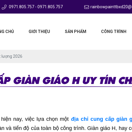
0971.805.757 - 0971.805.757
rainbowpainttbxd20@
NG CHỦ
GIỚI THIỆU
SẢN PHẨM
CÔNG TRÌNH
ất lượng 2026
ẤP GIÀN GIÁO H UY TÍN 
 hiện nay, việc lựa chọn một
địa chỉ cung cấp giàn 
àn và tiến độ của toàn bộ công trình. Giàn giáo H, hay c