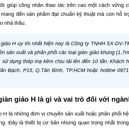
 lõi giúp công nhân thao tác trên cao một cách vững 
 mang đến sản phẩm đạt chuẩn kỹ thuật mà còn hỗ trợ t
o nhà thầu.
n giáo H uy tín nhất hiện nay là Công ty TNHH SX-DV-T
n sản xuất và phân phối các loại giàn giáo khung (1.7m
 sử dụng thép mạ kẽm chịu tải lên đến 10 tấn. Khách hà
Văn Bạch, P15, Q.Tân Bình, TP.HCM hoặc hotline 097
giàn giáo H là gì và vai trò đối với ng
áo H là những đơn vị chuyên sản xuất hoặc phân phối hệ
g. Đây là thiết bị cơ bản nhưng quan trọng nhất tron