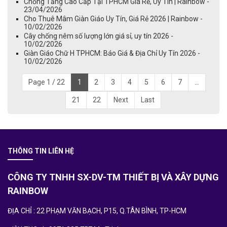
Chống Tăng Cao Cấp Tại TPHCM Giá Rẻ, Uy Tín | Rainbow -
23/04/2026
Cho Thuê Mâm Giàn Giáo Uy Tín, Giá Rẻ 2026 | Rainbow -
10/02/2026
Cây chống nêm số lượng lớn giá sỉ, uy tín 2026 -
10/02/2026
Giàn Giáo Chữ H TPHCM: Báo Giá & Địa Chỉ Uy Tín 2026 -
10/02/2026
Page 1 / 22
1
2
3
4
5
6
7
...
21
22
Next
Last
THÔNG TIN LIÊN HỆ
CÔNG TY TNHH SX-DV-TM THIẾT BỊ VÀ XÂY DỰNG
RAINBOW
ĐỊA CHỈ : 22 PHẠM VĂN BẠCH, P15, Q.TÂN BÌNH, TP-HCM