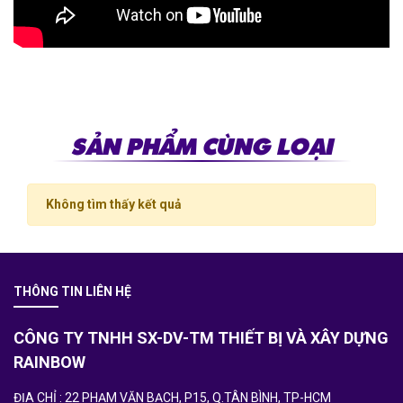
SẢN PHẨM CÙNG LOẠI
Không tìm thấy kết quả
THÔNG TIN LIÊN HỆ
CÔNG TY TNHH SX-DV-TM THIẾT BỊ VÀ XÂY DỰNG
RAINBOW
ĐỊA CHỈ : 22 PHẠM VĂN BẠCH, P15, Q.TÂN BÌNH, TP-HCM